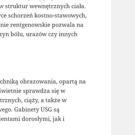
w struktur wewnętrznych ciała.
yce schorzeń kostno-stawowych,
anie rentgenowskie pozwala na
czyn bólu, urazów czy innych
echniką obrazowania, opartą na
świetnie sprawdza się w
znych, ciąży, a także w
ego. Gabinety USG są
entami dorosłymi, jak i