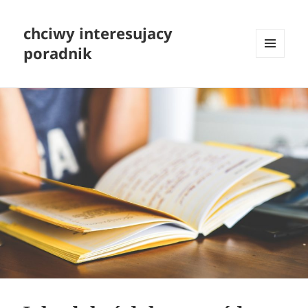
chciwy interesujacy
poradnik
MENU
I
WIDGETY