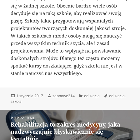
się w żadnej szkole. Obecnie bardzo wiele osób
decyduje się na taką szkołę, aby realizować swoją
pasję. Szkoły takie przygotowują wspaniałych
projektantów tworzących doskonałej jakości stroje.
W takich szkołach młode osoby mogą się nauczyć
przede wszystkim technik szycia, ale i zasad
projektowania. Może to wpłynąć na powstawanie
doskonałych strojów. Dlatego też często możemy
spotkać kursy doszkalające, gdyż szkoła nie jest w
stanie nauczyć nas wszystkiego.
Data
Autor
Kategorie
Tagi
1 stycznia 2017
zapnowe214
edukacja
edukacja
,
publikacji
szkoła
Nawigacja
POPRZEDNI
wpisu
Rehabilitacja to zakres medycyny, jaka
Poprzedni
nadzwyczajnie błyskawicznie się
wpis:
kształtuje.