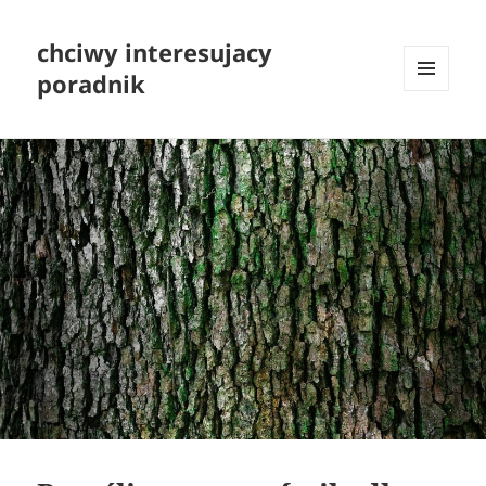
chciwy interesujacy
poradnik
MENU
I
WIDGETY