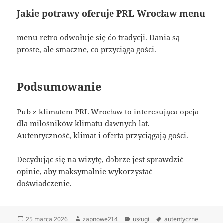
Jakie potrawy oferuje PRL Wrocław menu
menu retro odwołuje się do tradycji. Dania są
proste, ale smaczne, co przyciąga gości.
Podsumowanie
Pub z klimatem PRL Wrocław to interesująca opcja
dla miłośników klimatu dawnych lat.
Autentyczność, klimat i oferta przyciągają gości.
Decydując się na wizytę, dobrze jest sprawdzić
opinie, aby maksymalnie wykorzystać
doświadczenie.
Data
Autor
Kategorie
Tagi
25 marca 2026
zapnowe214
usługi
autentyczne