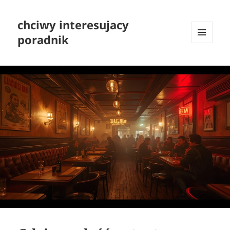
chciwy interesujacy
poradnik
MENU
I
WIDGETY