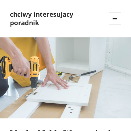
chciwy interesujacy
poradnik
MENU
I
WIDGETY