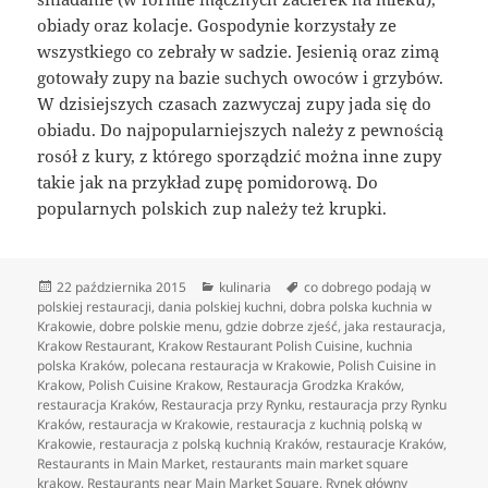
obiady oraz kolacje. Gospodynie korzystały ze
wszystkiego co zebrały w sadzie. Jesienią oraz zimą
gotowały zupy na bazie suchych owoców i grzybów.
W dzisiejszych czasach zazwyczaj zupy jada się do
obiadu. Do najpopularniejszych należy z pewnością
rosół z kury, z którego sporządzić można inne zupy
takie jak na przykład zupę pomidorową. Do
popularnych polskich zup należy też krupki.
Data
Kategorie
Tagi
22 października 2015
kulinaria
co dobrego podają w
publikacji
polskiej restauracji
,
dania polskiej kuchni
,
dobra polska kuchnia w
Krakowie
,
dobre polskie menu
,
gdzie dobrze zjeść
,
jaka restauracja
,
Krakow Restaurant
,
Krakow Restaurant Polish Cuisine
,
kuchnia
polska Kraków
,
polecana restauracja w Krakowie
,
Polish Cuisine in
Krakow
,
Polish Cuisine Krakow
,
Restauracja Grodzka Kraków
,
restauracja Kraków
,
Restauracja przy Rynku
,
restauracja przy Rynku
Kraków
,
restauracja w Krakowie
,
restauracja z kuchnią polską w
Krakowie
,
restauracja z polską kuchnią Kraków
,
restauracje Kraków
,
Restaurants in Main Market
,
restaurants main market square
krakow
,
Restaurants near Main Market Square
,
Rynek główny