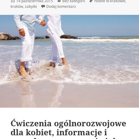
Data
Kategorie
Tagi
14 października 2015
Bez kategorii
hotele w krakowie
,
publikacji
do Kraków dla Ciebie- co należałoby 
kraków
,
zabytki
Dodaj komentarz
Ćwiczenia ogólnorozwojowe
dla kobiet, informacje i