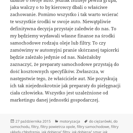
dbanie o swoje auto. Jednak istnieje pewna grupa,
jaka walczy o to by kierowcy dbali o właściwe
zachowanie. Pomimo wszystko i tak warto wcierać
te wszystkie środki w swoje auto. Niewątpliwie
definitywna decyzja przystaje zaledwie do nas. To
my będziemy wydawali własne finanse na środki
samochodowe rodzaju oleje lub filtry. To czy
zamówimy w automyjni pranie skórzanej tapicerki
będzie zależało jedynie od nas. Należałoby
zaznaczyć, że preparaty samochodowe przystają do
dość kosztownych specyfików. Zwłaszcza, w
następstwie tego, że właściciele aut. Nie pozyskują
ich tak niejednokrotnie jak preparaty do pielęgnacji
ciała człowieka. Wszystko jest uzależnione od
marketingu danej jednostki gospodarczej.
Data
Kategorie
Tagi
27 października 2015
motoryzacja
do ciężarówki
,
do
publikacji
samochodu
,
filtry
,
filtry powietrza opole
,
filtry samochodowe
,
filtry
ukłądu chłodzenia
,
jak dobierać filtry
,
jak dobierać smar
,
jak