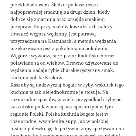
przekładać sosem. Śledzie po kaszubsku
najpoprawniej smakują na drugi dzień, kiedy
dobrze się zmarnują oraz przejdą smakiem
przypraw. Do przysmaków kaszubskich należy
również węgorz wędzony. Jest potrawą
przyrządzaną na Kaszubach, a metoda wędzenia
przekazywana jest z pokolenia na pokolenie.
Węgorze wywodzą się z jezior Raduńskich oraz
poławiane są od wieków. Drewno użytkowane do
wędzenia nadaje rybie charakterystyczny smak.
kuchnia polska Kraków
Kaszuby są nadzwyczaj bogate w ryby, wskutek tego
kuchnia ta tak niejednokrotnie je stosuje. Na
różnorodne sposoby, w wielu przypadkach ryby po
kaszubsku podawane są taki sposób tym w tym
regionie Polski. Polska kuchnia bogata jest w
różnorodne, wyśmienite zupy. Już w polskiej
historii polewki, gęste pożywne zupy spożywano na
śniadanie (w formie mącznych zacierek na mleku),