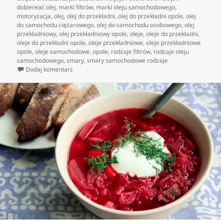
dobiereać olej
,
marki filtrów
,
marki oleju samochodowego
,
motoryzacja
,
olej
,
olej do przekładni
,
olej do przekładni opole
,
olej
do samochodu ciężarowego
,
olej do samochodu osobowego
,
olej
przekładniowy
,
olej przekładniowy opole
,
oleje
,
oleje do przekładni
,
oleje do przekładni opole
,
oleje przekładniowe
,
oleje przekładniowe
opole
,
oleje samochodowe
,
opole
,
rodzaje filtrów
,
rodzaje oleju
samochodowego
,
smary
,
smary samochodowe rodzaje
do Oleje, filtry, smary – jakość dla twojego samochodu
Dodaj komentarz