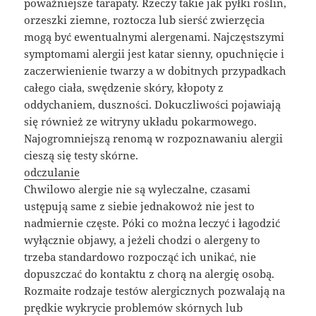
poważniejsze tarapaty. Rzeczy takie jak pyłki roślin,
orzeszki ziemne, roztocza lub sierść zwierzęcia
mogą być ewentualnymi alergenami. Najczęstszymi
symptomami alergii jest katar sienny, opuchnięcie i
zaczerwienienie twarzy a w dobitnych przypadkach
całego ciała, swędzenie skóry, kłopoty z
oddychaniem, duszności. Dokuczliwości pojawiają
się również ze witryny układu pokarmowego.
Najogromniejszą renomą w rozpoznawaniu alergii
cieszą się testy skórne.
odczulanie
Chwilowo alergie nie są wyleczalne, czasami
ustępują same z siebie jednakowoż nie jest to
nadmiernie częste. Póki co można leczyć i łagodzić
wyłącznie objawy, a jeżeli chodzi o alergeny to
trzeba standardowo rozpocząć ich unikać, nie
dopuszczać do kontaktu z chorą na alergię osobą.
Rozmaite rodzaje testów alergicznych pozwalają na
prędkie wykrycie problemów skórnych lub