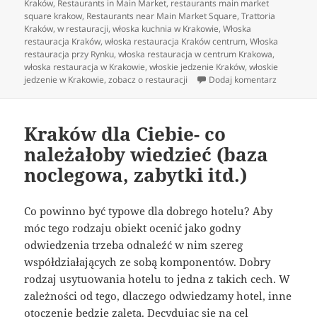
Kraków
,
Restaurants in Main Market
,
restaurants main market
square krakow
,
Restaurants near Main Market Square
,
Trattoria
Kraków
,
w restauracji
,
włoska kuchnia w Krakowie
,
Włoska
restauracja Kraków
,
włoska restauracja Kraków centrum
,
Włoska
restauracja przy Rynku
,
włoska restauracja w centrum Krakowa
,
włoska restauracja w Krakowie
,
włoskie jedzenie Kraków
,
włoskie
do Włoska
jedzenie w Krakowie
,
zobacz o restauracji
Dodaj komentarz
Kraków dla Ciebie- co
należałoby wiedzieć (baza
noclegowa, zabytki itd.)
Co powinno być typowe dla dobrego hotelu? Aby
móc tego rodzaju obiekt ocenić jako godny
odwiedzenia trzeba odnaleźć w nim szereg
współdziałających ze sobą komponentów. Dobry
rodzaj usytuowania hotelu to jedna z takich cech. W
zależności od tego, dlaczego odwiedzamy hotel, inne
otoczenie będzie zaletą. Decydując się na cel