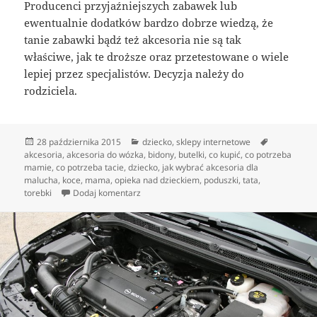
Producenci przyjaźniejszych zabawek lub
ewentualnie dodatków bardzo dobrze wiedzą, że
tanie zabawki bądź też akcesoria nie są tak
właściwe, jak te droższe oraz przetestowane o wiele
lepiej przez specjalistów. Decyzja należy do
rodziciela.
Data
Kategorie
Tagi
28 października 2015
dziecko
,
sklepy internetowe
publikacji
akcesoria
,
akcesoria do wózka
,
bidony
,
butelki
,
co kupić
,
co potrzeba
mamie
,
co potrzeba tacie
,
dziecko
,
jak wybrać akcesoria dla
malucha
,
koce
,
mama
,
opieka nad dzieckiem
,
poduszki
,
tata
,
do Rzeczy dziecięce dla mamy oraz ojca
torebki
Dodaj komentarz