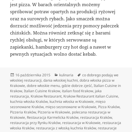
jest pizza. W barach orientalnych możemy
spróbować potraw opartych na produkcji ryżowej
oraz na surowych rybach. Jako smaczek można
dorzucić możliwość jedzenia przy pomocy pałeczek
chińskich. Można również zetknąć się z barami
rychłej obsługi, w których serwowane są
zapiekanki, hamburgery czy hot dogi a nawet w
pewnych sytuacjach wolno dostać kebab.
Data
Kategorie
Tagi
16 października 2015
kulinaria
co dobrego podają we
publikacji
włoskiej restauracji
,
dania włoskiej kuchni
,
dobra włoska pizza w
Krakowie
,
dobre włoskie menu
,
gdzie dobrze zjeść
,
Italian Cuisine in
Krakow
,
Italian Cuisine Krakow
,
italian food Krakow
,
jaka
restauracja
,
Krakow Restaurant
,
Krakow Restaurant italian Cuisine
,
kuchnia włoska Kraków
,
kuchnia włoska w Krakowie
,
mięso
sezonowane Kraków
,
mięso sezonowane w Krakowie
,
Pizza Kraków
,
Pizzeria Kraków
,
Pizzeria w Krakowie
,
polecana restauracja w
Krakowie
,
Restauracja Karmelicka Kraków
,
restauracja Kraków
,
restauracja przy Rynku Kraków
,
restauracja w Krakowie
,
restauracja
włoska Kraków
,
restauracja z włoską kuchnia Kraków
,
restauracje