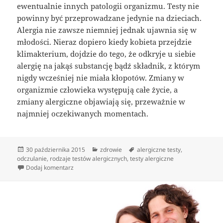
ewentualnie innych patologii organizmu. Testy nie
powinny być przeprowadzane jedynie na dzieciach.
Alergia nie zawsze niemniej jednak ujawnia się w
młodości. Nieraz dopiero kiedy kobieta przejdzie
klimakterium, dojdzie do tego, że odkryje u siebie
alergię na jakąś substancję bądź składnik, z którym
nigdy wcześniej nie miała kłopotów. Zmiany w
organizmie człowieka występują całe życie, a
zmiany alergiczne objawiają się, przeważnie w
najmniej oczekiwanych momentach.
Data
Kategorie
Tagi
30 października 2015
zdrowie
alergiczne testy
,
publikacji
odczulanie
,
rodzaje testów alergicznych
,
testy alergiczne
do Rodzaje testów uczuleniowych
Dodaj komentarz