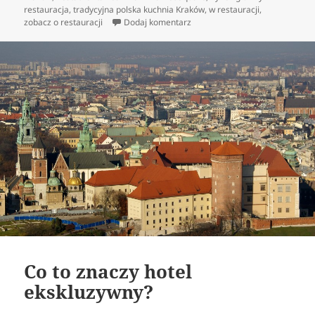
restauracja
,
tradycyjna polska kuchnia Kraków
,
w restauracji
,
do Polska sławna jest z pyszny
zobacz o restauracji
Dodaj komentarz
Co to znaczy hotel
ekskluzywny?