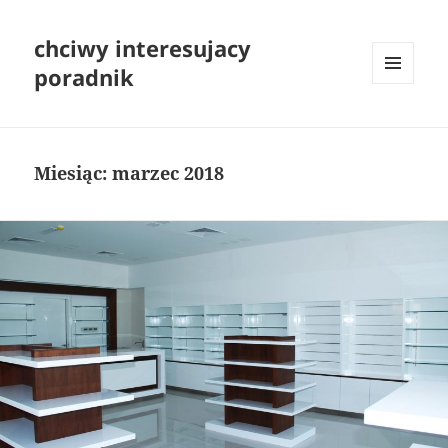
chciwy interesujacy
poradnik
MENU
I
WIDGETY
Miesiąc:
marzec 2018