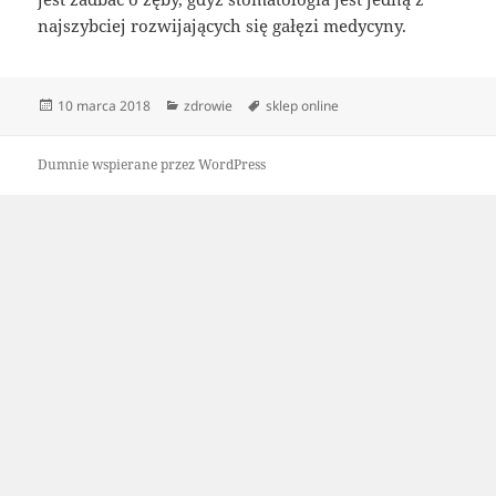
najszybciej rozwijających się gałęzi medycyny.
Data
Kategorie
Tagi
10 marca 2018
zdrowie
sklep online
publikacji
Dumnie wspierane przez WordPress