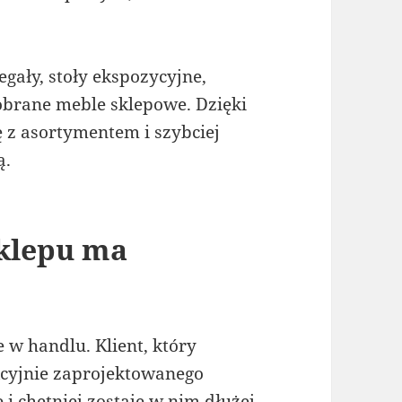
gały, stoły ekspozycyjne,
obrane meble sklepowe. Dzięki
ę z asortymentem i szybciej
ą.
sklepu ma
 w handlu. Klient, który
cyjnie zaprojektowanego
 i chętniej zostaje w nim dłużej.