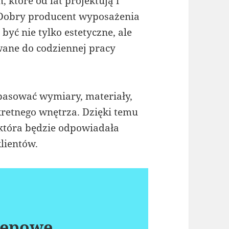
 które od lat projektują i
 Dobry producent wyposażenia
yć nie tylko estetyczne, ale
wane do codziennej pracy
asować wymiary, materiały,
kretnego wnętrza. Dzięki temu
 która będzie odpowiadała
lientów.
lepowe