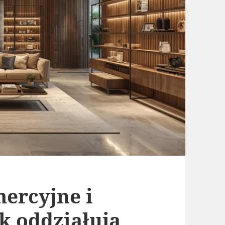
ercyjne i
k oddziałują