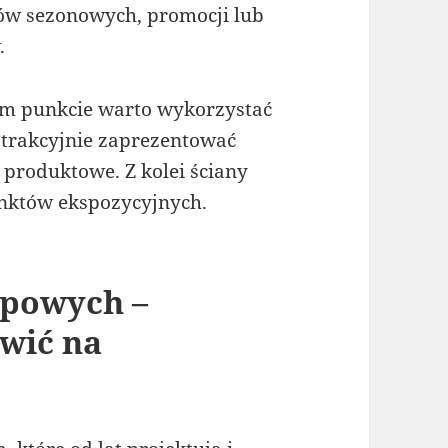
tów sezonowych, promocji lub
.
ym punkcie warto wykorzystać
atrakcyjnie zaprezentować
 produktowe. Z kolei ściany
nktów ekspozycyjnych.
epowych –
wić na