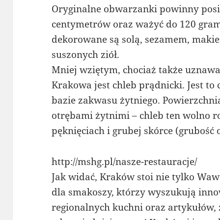
Oryginalne obwarzanki powinny posi
centymetrów oraz ważyć do 120 gra
dekorowane są solą, sezamem, maki
suszonych ziół.
Mniej wziętym, chociaż także uznaw
Krakowa jest chleb prądnicki. Jest t
bazie zakwasu żytniego. Powierzchni
otrębami żytnimi – chleb ten wolno 
pęknięciach i grubej skórce (grubość
http://mshg.pl/nasze-restauracje/
Jak widać, Kraków stoi nie tylko Wawe
dla smakoszy, którzy wyszukują inn
regionalnych kuchni oraz artykułów,