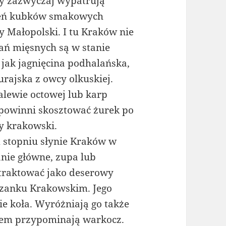
cy zazwyczaj wypatrują
żeń kubków smakowych
y Małopolski. I tu Kraków nie
ń mięsnych są w stanie
, jak jagnięcina podhalańska,
jurajska z owcy olkuskiej.
alewie octowej lub karp
 powinni skosztować żurek po
y krakowski.
m stopniu słynie Kraków w
anie główne, zupa lub
 traktować jako deserowy
zanku Krakowskim. Jego
e koła. Wyróżniają go także
ądem przypominają warkocz.