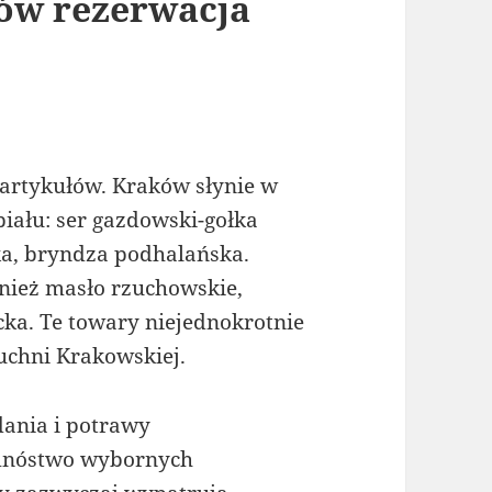
ów rezerwacja
 artykułów. Kraków słynie w
iału: ser gazdowski-gołka
ka, bryndza podhalańska.
nież masło rzuchowskie,
cka. Te towary niejednokrotnie
uchni Krakowskiej.
dania i potrawy
 mnóstwo wybornych