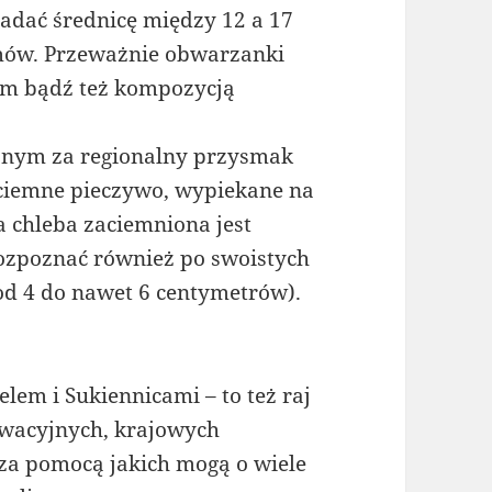
adać średnicę między 12 a 17
mów. Przeważnie obwarzanki
em bądź też kompozycją
anym za regionalny przysmak
o ciemne pieczywo, wypiekane na
a chleba zaciemniona jest
rozpoznać również po swoistych
 od 4 do nawet 6 centymetrów).
lem i Sukiennicami – to też raj
owacyjnych, krajowych
 za pomocą jakich mogą o wiele