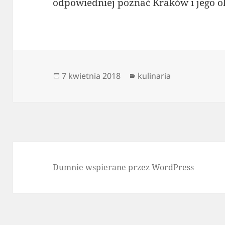
odpowiedniej poznać Kraków i jego ok
Data
Kategorie
7 kwietnia 2018
kulinaria
publikacji
Dumnie wspierane przez WordPress