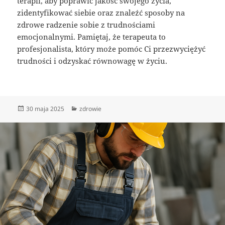
terapii, aby poprawić jakość swojego życia,
zidentyfikować siebie oraz znaleźć sposoby na
zdrowe radzenie sobie z trudnościami
emocjonalnymi. Pamiętaj, że terapeuta to
profesjonalista, który może pomóc Ci przezwyciężyć
trudności i odzyskać równowagę w życiu.
Data
Kategorie
30 maja 2025
zdrowie
publikacji