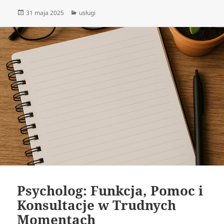
Data
Kategorie
31 maja 2025
usługi
publikacji
Psycholog: Funkcja, Pomoc i
Konsultacje w Trudnych
Momentach