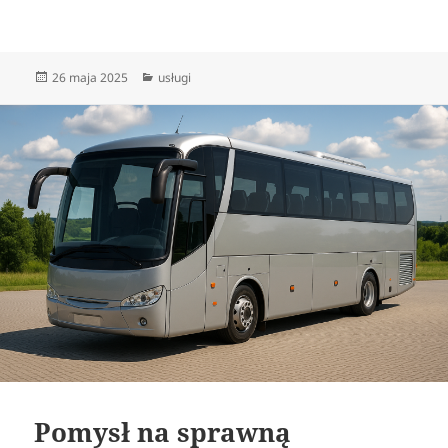
Data
Kategorie
26 maja 2025
usługi
publikacji
Pomysł na sprawną