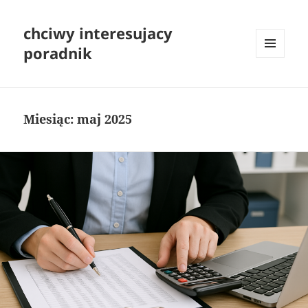
chciwy interesujacy
poradnik
MENU
I
WIDGETY
Miesiąc:
maj 2025