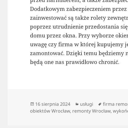
przed harmiderem, a także zabezpie
Dodatkowym zabezpieczeniem przez 
zainwestować są także rolety zewnęt
poprzez utrudnienie przedostania si
domu przez okna. Przy wyborze okien 
uwagę czy firma w której kupujemy je
zamontować. Dzięki temu będziemy mi
będą one nas prawidłowo chronić.
Data
Kategorie
Tagi
16 sierpnia 2024
usługi
firma rem
publikacji
obiektów Wrocław
,
remonty Wrocław
,
wykońc