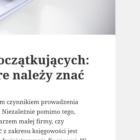
oczątkujących:
e należy znać
ym czynnikiem prowadzenia
. Niezależnie pomimo tego,
darzem małej firmy, czy
z zakresu księgowości jest