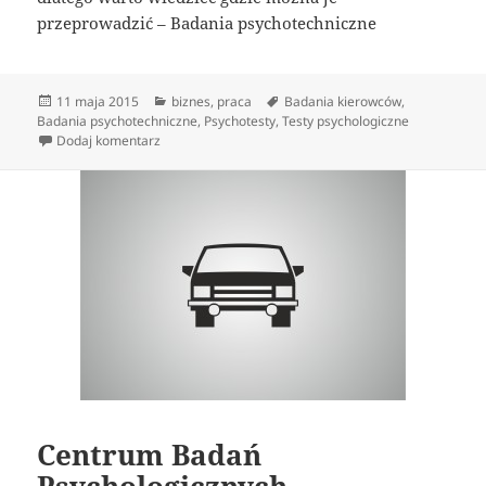
przeprowadzić – Badania psychotechniczne
Data
Kategorie
Tagi
11 maja 2015
biznes
,
praca
Badania kierowców
,
publikacji
Badania psychotechniczne
,
Psychotesty
,
Testy psychologiczne
do Centrum Badań Psychologicznych
Dodaj komentarz
Centrum Badań