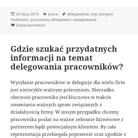
Data
Kategorie
Tagi
24 lipca 2015
praca
delegowanie
,
imp
,
kongres
publikacji
mobilności
,
pracownicy delegowani
,
zastępowanie
do Gdzie szukać informacji dotyczących delegowania
Dodaj komentarz
Gdzie szukać przydatnych
informacji na temat
delegowania pracowników?
Wysyłanie pracowników w delegacje dla wielu firm
jest niezwykle ważnym poleceniem. Nierzadko
obecność pracownika jest kluczowa w trakcie
omawiania ważnych spraw związanych z
działalnością firmy. W innym przypadku chcemy
pracownika posłać na ważne zebranie biznesowe z
partnerem bądź potencjalnym klientem. By cała
reprezentacja przebiegała poprawnie oraz zgodnie z