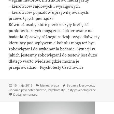
– kierowców rajdowych i wyścigowych
– kierowców pojazdów uprzywilejowanych,
przewożących pieniądze
Również osoby które przekroczyły liczbę 24
punktów karnych mogą zostać skierowane na
badania. Sprawcy różnego rodzaju wypadków czy
kierujący pod wpływem alkoholu mogą też być
zobowiązani do wykonania badania. Sytuacji w
jakich jesteśmy zobowiązani do testów jest dużo
dlatego warto wiedzieć gdzie można je
przeprowadzić – Psychotesty Czechowice
Data
Kategorie
Tagi
15 maja 2015
biznes
,
praca
Badania kierowców
,
publikacji
Badania psychotechniczne
,
Psychotesty
,
Testy psychologiczne
do Centrum Badań Psychologicznych
Dodaj komentarz