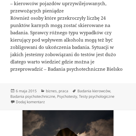
– kierowców pojazdów uprzywilejowanych,
przewożących pieniądze
Również osoby które przekroczyły liczbę 24
punktów karnych mogą zostać skierowane na
badania. Sprawcy różnego typu wypadków czy
kierujący pod wpływem alkoholu mogą też być
zobligowani do ukończenia badania. Sytuacji w
jakich jesteśmy zobowiązani do testów jest dużo
dlatego warto wiedzieć gdzie można je
przeprowadzić – Badania psychotechniczne Bielsko
Data
Kategorie
Tagi
6 maja 2015
biznes
,
praca
Badania kierowców
,
publikacji
Badania psychotechniczne
,
Psychotesty
,
Testy psychologiczne
do Centrum Badań Psychologicznych
Dodaj komentarz