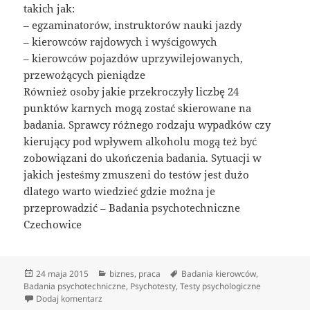
takich jak:
– egzaminatorów, instruktorów nauki jazdy
– kierowców rajdowych i wyścigowych
– kierowców pojazdów uprzywilejowanych,
przewożących pieniądze
Również osoby jakie przekroczyły liczbę 24
punktów karnych mogą zostać skierowane na
badania. Sprawcy różnego rodzaju wypadków czy
kierujący pod wpływem alkoholu mogą też być
zobowiązani do ukończenia badania. Sytuacji w
jakich jesteśmy zmuszeni do testów jest dużo
dlatego warto wiedzieć gdzie można je
przeprowadzić – Badania psychotechniczne
Czechowice
Data
Kategorie
Tagi
24 maja 2015
biznes
,
praca
Badania kierowców
,
publikacji
Badania psychotechniczne
,
Psychotesty
,
Testy psychologiczne
do Badania psychotechniczne
Dodaj komentarz