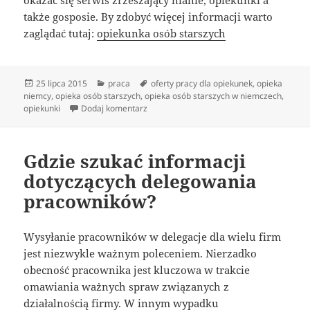
okazać się serwis zrzeszający nianie, opiekunki a
także gosposie. By zdobyć więcej informacji warto
zaglądać tutaj:
opiekunka osób starszych
Data
Kategorie
Tagi
25 lipca 2015
praca
oferty pracy dla opiekunek
,
opieka
publikacji
niemcy
,
opieka osób starszych
,
opieka osób starszych w niemczech
,
do Gdzie szukać idealnej niani
opiekunki
Dodaj komentarz
Gdzie szukać informacji
dotyczących delegowania
pracowników?
Wysyłanie pracowników w delegacje dla wielu firm
jest niezwykle ważnym poleceniem. Nierzadko
obecność pracownika jest kluczowa w trakcie
omawiania ważnych spraw związanych z
działalnością firmy. W innym wypadku