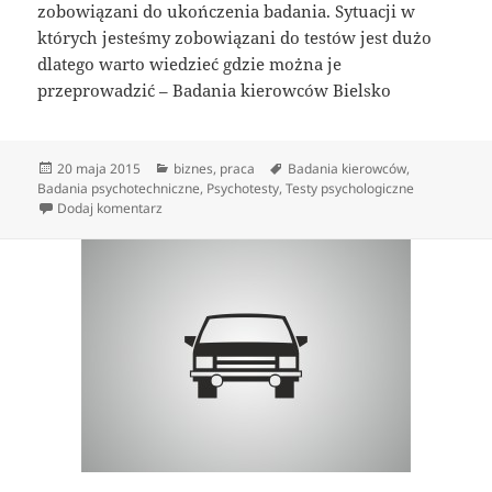
zobowiązani do ukończenia badania. Sytuacji w
których jesteśmy zobowiązani do testów jest dużo
dlatego warto wiedzieć gdzie można je
przeprowadzić – Badania kierowców Bielsko
Data
Kategorie
Tagi
20 maja 2015
biznes
,
praca
Badania kierowców
,
publikacji
Badania psychotechniczne
,
Psychotesty
,
Testy psychologiczne
do Badania psychologiczne kandydatów i kierowców
Dodaj komentarz