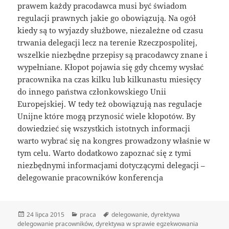
prawem każdy pracodawca musi być świadom
regulacji prawnych jakie go obowiązują. Na ogół
kiedy są to wyjazdy służbowe, niezależne od czasu
trwania delegacji lecz na terenie Rzeczpospolitej,
wszelkie niezbędne przepisy są pracodawcy znane i
wypełniane. Kłopot pojawia się gdy chcemy wysłać
pracownika na czas kilku lub kilkunastu miesięcy
do innego państwa członkowskiego Unii
Europejskiej. W tedy też obowiązują nas regulacje
Unijne które mogą przynosić wiele kłopotów. By
dowiedzieć się wszystkich istotnych informacji
warto wybrać się na kongres prowadzony właśnie w
tym celu. Warto dodatkowo zapoznać się z tymi
niezbędnymi informacjami dotyczącymi delegacji –
delegowanie pracowników konferencja
Data
Kategorie
Tagi
24 lipca 2015
praca
delegowanie
,
dyrektywa
publikacji
delegowanie pracowników
,
dyrektywa w sprawie egzekwowania