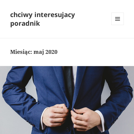
chciwy interesujacy
poradnik
MENU
I
WIDGETY
Miesiąc:
maj 2020