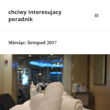
chciwy interesujacy
poradnik
MENU
I
WIDGETY
Miesiąc:
listopad 2017