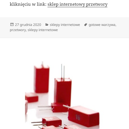
kliknięciu w link:
sklep internetowy przetwory
Data
Kategorie
Tagi
27 grudnia 2020
sklepy internetowe
gotowe warzywa
,
publikacji
przetwory
,
sklepy internetowe