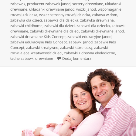
zabawek
,
producent zabawek janod
,
sortery drewniane
,
układanki
drewnane
,
układanki drewniane janod
,
wózki janod
,
wspomaganie
rozwoju dziecka
,
wszechstronny rozwój dziecka
,
zabawa w dom
,
zabawka dla dzieci
,
zabawka dla dziecka
,
zabawka drewniana
,
zabawki childhome
,
zabawki dla dzieci
,
zabawki dla dziecka
,
zabawki
drewniane
,
zabawki drewniane dla dzieci
,
zabawki drewniane Janod
,
zabawki drewniane Kids Concept
,
zabawki edukacyjne janod
,
zabawki edukacyjne Kids Concept
,
zabawki Janod
,
zabawki Kids
Concept
,
zabawki kreatywne
,
zabawki które uczą
,
zabawki
rozwijające kreatywność dzieci
,
zabawki z drewna ekologiczne
,
do drewniane zabawki edu
ładne zabawki drewniane
Dodaj komentarz