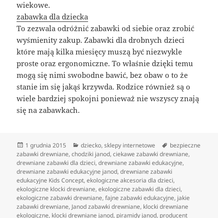
wiekowe.
zabawka dla dziecka
To zezwala odróżnić zabawki od siebie oraz zrobić
wyśmienity zakup. Zabawki dla drobnych dzieci
które mają kilka miesięcy muszą być niezwykle
proste oraz ergonomiczne. To właśnie dzięki temu
mogą się nimi swobodne bawić, bez obaw o to że
stanie im się jakąś krzywda. Rodzice również są o
wiele bardziej spokojni ponieważ nie wszyscy znają
się na zabawkach.
Data
Kategorie
Tagi
1 grudnia 2015
dziecko
,
sklepy internetowe
bezpieczne
publikacji
zabawki drewniane
,
chodziki janod
,
ciekawe zabawki drewniane
,
drewniane zabawki dla dzieci
,
drewniane zabawki edukacyjne
,
drewniane zabawki edukacyjne janod
,
drewniane zabawki
edukacyjne Kids Concept
,
ekologiczne akcesoria dla dzieci
,
ekologiczne klocki drewniane
,
ekologiczne zabawki dla dzieci
,
ekologiczne zabawki drewniane
,
fajne zabawki edukacyjne
,
jakie
zabawki drewniane
,
Janod zabawki drewniane
,
klocki drewniane
ekologiczne
,
klocki drewniane janod
,
piramidy janod
,
producent