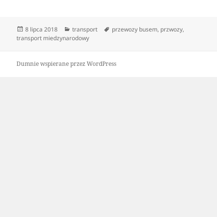
Data
Kategorie
Tagi
8 lipca 2018
transport
przewozy busem
,
przwozy
,
publikacji
transport miedzynarodowy
Dumnie wspierane przez WordPress