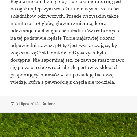
Regularnie analizuj glebę – bo taki monitoring jest
na ogół najlepszym wskaźnikiem wystarczalności
składników odżywczych. Przede wszystkim także
monitoruj pH gleby, główną zmienną, która
oddziałuje na dostępność składników troficznych,
na tej podstawie będzie Tobie najłatwiej dobrać
odpowiedni nawóz. pH 6,0 jest wystarczające, by
większa część składników odżywczych była
dostępna. Nie zapominaj też, że zawsze masz prawo
się po wsparcie zwrócić do ekspertów w sklepach
proponujących nawóz – oni posiadają fachową
wiedzę, którą z pewnością z chęcią się podzielą.
Data
Kategorie
31 lipca 2018
Inne
publikacji