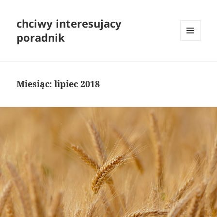
chciwy interesujacy
poradnik
MENU
I
WIDGETY
Miesiąc:
lipiec 2018